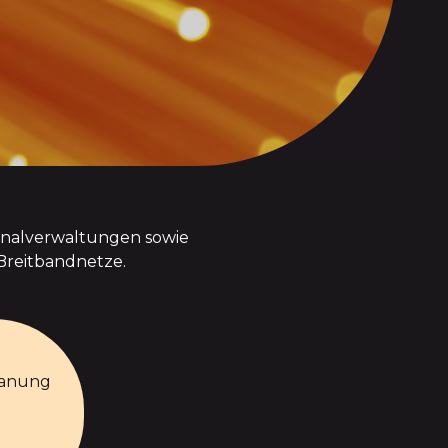
unalverwaltungen sowie
Breitbandnetze.
lanung