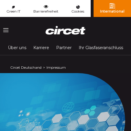
Cookie-Einstellungen
Green IT
Barrierefreiheit
Cookies
International
Menu
Über uns
Karriere
Partner
Ihr Glasfaseranschluss
Circet Deutschand
Impressum