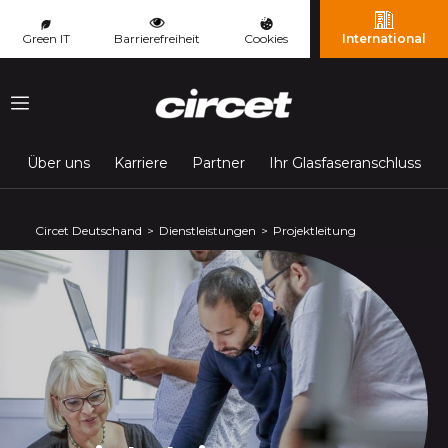
Cookie-Einstellungen
Green IT
Barrierefreiheit
Cookies
International
Menu
Über uns
Karriere
Partner
Ihr Glasfaseranschluss
Circet Deutschand
Dienstleistungen
Projektleitung